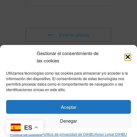
Evento previo
Gestionar el consentimiento de
Evento siguiente
las cookies
Utilizamos tecnologías como las cookies para almacenar y/o acceder a la
Powered by
Modern Events Calendar
información del dispositivo. El consentimiento de estas tecnologías nos
Política de privacidad
|
Aviso Legal
|
Política de cookies
|
DNSH
|
Trabaja con
permitirá procesar datos como el comportamiento de navegación o las
nosotros
|
HOME
identificaciones únicas en este sitio.
Privacy Policy
|
Legal Notice
|
Cookies Policy
|
DNSH
|
Home
Aceptar
Denegar
ES
© DIHBU 2026
Política de cookies
Política de privacidad de DIHBU
Aviso Legal DIHBU