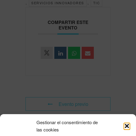
,
,
SERVICIOS INNOVADORES
TIC
COMPARTIR ESTE
EVENTO
Evento previo
Gestionar el consentimiento de
Evento siguiente
las cookies