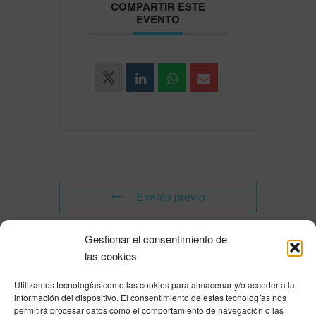
COMPARTIR ESTE
EVENTO
Evento previo
Gestionar el consentimiento de
Evento siguiente
las cookies
Utilizamos tecnologías como las cookies para almacenar y/o acceder a la
Powered by
Modern Events Calendar
información del dispositivo. El consentimiento de estas tecnologías nos
Política de privacidad
|
Aviso Legal
|
Política de cookies
|
DNSH
|
Trabaja con
permitirá procesar datos como el comportamiento de navegación o las