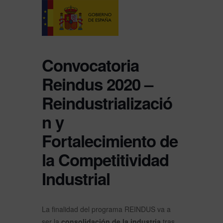
Convocatoria
Reindus 2020 –
Reindustrializació
n y
Fortalecimiento de
la Competitividad
Industrial
La finalidad del programa REINDUS va a
ser la
consolidación de la industria
tras