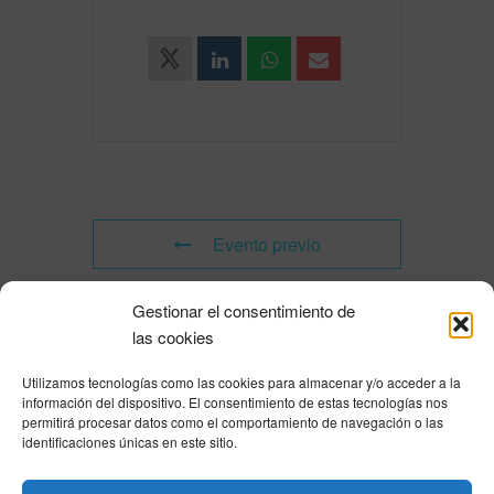
Evento previo
Gestionar el consentimiento de
Evento siguiente
las cookies
Utilizamos tecnologías como las cookies para almacenar y/o acceder a la
Powered by
Modern Events Calendar
información del dispositivo. El consentimiento de estas tecnologías nos
Política de privacidad
|
Aviso Legal
|
Política de cookies
|
DNSH
|
Trabaja con
permitirá procesar datos como el comportamiento de navegación o las
nosotros
|
HOME
identificaciones únicas en este sitio.
Privacy Policy
|
Legal Notice
|
Cookies Policy
|
DNSH
|
Home