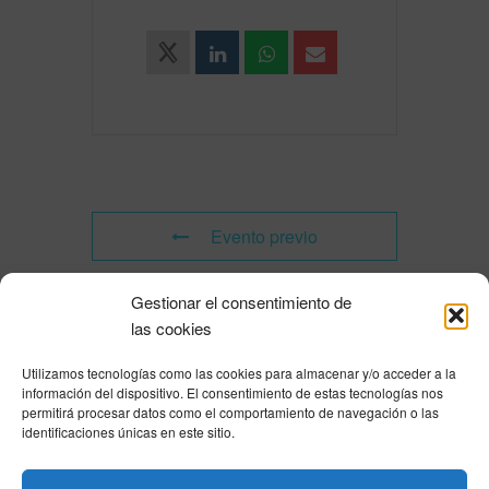
Evento previo
Gestionar el consentimiento de
Evento siguiente
las cookies
Utilizamos tecnologías como las cookies para almacenar y/o acceder a la
Powered by
Modern Events Calendar
información del dispositivo. El consentimiento de estas tecnologías nos
Política de privacidad
|
Aviso Legal
|
Política de cookies
|
DNSH
|
Trabaja con
permitirá procesar datos como el comportamiento de navegación o las
nosotros
|
HOME
identificaciones únicas en este sitio.
Privacy Policy
|
Legal Notice
|
Cookies Policy
|
DNSH
|
Home