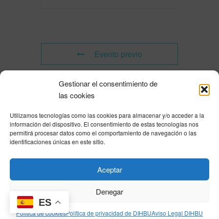
Evento previo
Gestionar el consentimiento de
Evento siguiente
las cookies
Utilizamos tecnologías como las cookies para almacenar y/o acceder a la
Powered by
Modern Events Calendar
información del dispositivo. El consentimiento de estas tecnologías nos
Política de privacidad
|
Aviso Legal
|
Política de cookies
|
DNSH
|
Trabaja con
permitirá procesar datos como el comportamiento de navegación o las
nosotros
|
HOME
identificaciones únicas en este sitio.
Privacy Policy
|
Legal Notice
|
Cookies Policy
|
DNSH
|
Home
Aceptar
Denegar
ES
© DIHBU 2026
Política de cookies
Política de privacidad de DIHBU
Aviso Legal DIHBU