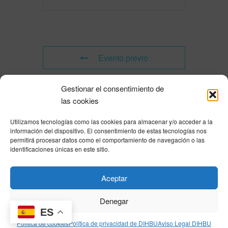
Evento previo
Gestionar el consentimiento de
Evento siguiente
las cookies
Utilizamos tecnologías como las cookies para almacenar y/o acceder a la
Powered by
Modern Events Calendar
información del dispositivo. El consentimiento de estas tecnologías nos
Política de privacidad
|
Aviso Legal
|
Política de cookies
|
DNSH
|
Trabaja con
permitirá procesar datos como el comportamiento de navegación o las
nosotros
|
HOME
identificaciones únicas en este sitio.
Privacy Policy
|
Legal Notice
|
Cookies Policy
|
DNSH
|
Home
Aceptar
Denegar
ES
© DIHBU 2026
Política de cookies
Política de privacidad de DIHBU
Aviso Legal DIHBU