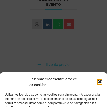
COMPARTIR ESTE
EVENTO
Evento previo
Gestionar el consentimiento de
Evento siguiente
las cookies
Utilizamos tecnologías como las cookies para almacenar y/o acceder a la
Powered by
Modern Events Calendar
información del dispositivo. El consentimiento de estas tecnologías nos
Política de privacidad
|
Aviso Legal
|
Política de cookies
|
DNSH
|
Trabaja con
permitirá procesar datos como el comportamiento de navegación o las
nosotros
|
HOME