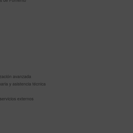
es de Fomento
lización avanzada
aria y asistencia técnica
n
ervicios externos