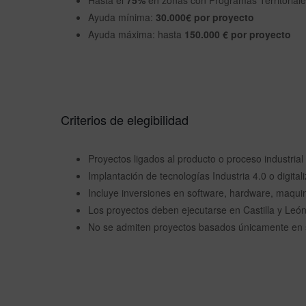
Hasta el
75%
en zonas con Programas Territorial
Ayuda mínima:
30.000€ por proyecto
Ayuda máxima: hasta
150.000 € por proyecto
Criterios de elegibilidad
Proyectos ligados al producto o proceso industrial
Implantación de tecnologías Industria 4.0 o digita
Incluye inversiones en software, hardware, maquin
Los proyectos deben ejecutarse en Castilla y Leó
No se admiten proyectos basados únicamente en s