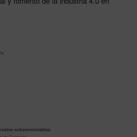
ial y fomento de la industria 4.0 en
ño
 costes subvencionables