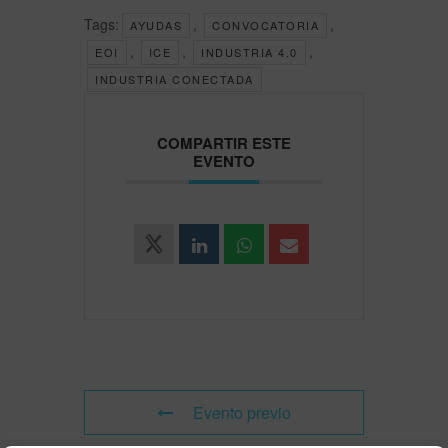
Tags:
,
,
AYUDAS
CONVOCATORIA
,
,
,
EOI
ICE
INDUSTRIA 4.0
INDUSTRIA CONECTADA
COMPARTIR ESTE
EVENTO
Evento previo