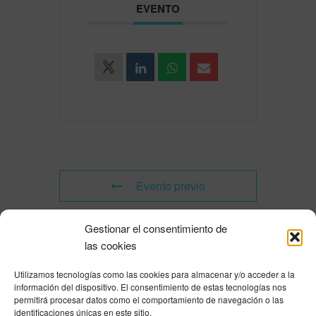
EVENTO
Evento previo
Gestionar el consentimiento de
Evento siguiente
las cookies
Utilizamos tecnologías como las cookies para almacenar y/o acceder a la
Powered by
Modern Events Calendar
información del dispositivo. El consentimiento de estas tecnologías nos
Política de privacidad
|
Aviso Legal
|
Política de cookies
|
DNSH
|
Trabaja con
permitirá procesar datos como el comportamiento de navegación o las
nosotros
|
HOME
identificaciones únicas en este sitio.