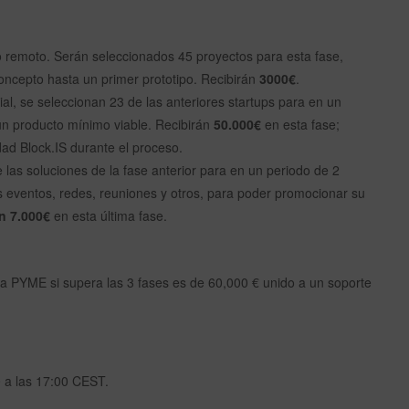
 remoto. Serán seleccionados 45 proyectos para esta fase,
concepto hasta un primer prototipo. Recibirán
3000€
.
al, se seleccionan 23 de las anteriores startups para en un
un producto mínimo viable. Recibirán
50.000€
en esta fase;
ad Block.IS durante el proceso.
las soluciones de la fase anterior para en un periodo de 2
s eventos, redes, reuniones y otros, para poder promocionar su
n 7.000€
en esta última fase.
da PYME si supera las 3 fases es de 60,000 € unido a un soporte
0 a las 17:00 CEST.