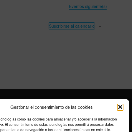
n
Eventos
siguiente(s)
d
e
Suscribirse al calendario
v
i
s
t
a
s
d
e
E
v
e
Gestionar el consentimiento de las cookies
n
t
ecnologías como las cookies para almacenar y/o acceder a la información
ivo. El consentimiento de estas tecnologías nos permitirá procesar datos
o
ortamiento de navegación o las identificaciones únicas en este sitio.