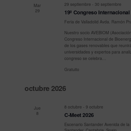
i
29 septiembre
-
30 septiembre
a
Mar
c
29
p
19º Congreso Internacional
i
ó
a
o
Feria de Valladolid
Avda. Ramón Pra
n
l
n
a
a
d
Nuestro socio AVEBIOM (Asociación
b
l
Congreso Internacional de Bioenergí
e
r
a
de los gases renovables que reunirá
a
f
b
universidades y expertos para anal
c
e
congreso se celebra…
ú
l
c
a
Gratuito
h
s
v
a
q
e
.
octubre 2026
.
u
B
e
u
8 octubre
-
9 octubre
s
Jue
d
8
C-Meet 2026
c
a
a
Escenario Santander
Avenida de la
E
Santander, Cantabria, Spain