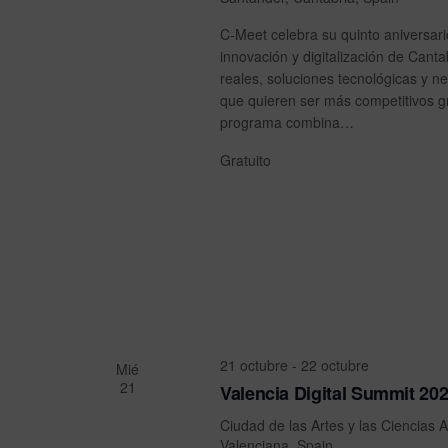
y
v
v
e
C-Meet celebra su quinto aniversari
n
innovación y digitalización de Canta
i
t
reales, soluciones tecnológicas y 
s
o
que quieren ser más competitivos gr
s
programa combina…
t
p
a
Gratuito
a
r
s
a
d
l
a
e
p
E
a
l
v
a
e
b
21 octubre
-
22 octubre
Mié
r
21
n
Valencia Digital Summit 20
a
t
Ciudad de las Artes y las Ciencias
A
c
Valenciana, Spain