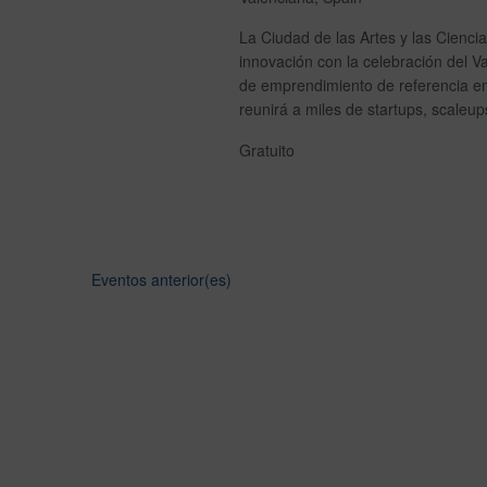
l
o
a
La Ciudad de las Artes y las Ciencia
s
v
innovación con la celebración del V
e
de emprendimiento de referencia en
.
reunirá a miles de startups, scale
Gratuito
Eventos
anterior(es)