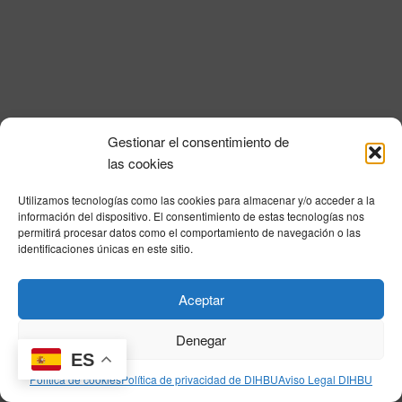
i
a
n
l
d
ó
a
e
n
f
v
e
d
i
c
e
s
h
Gestionar el consentimiento de
a
t
b
Política de privacidad
|
Aviso Legal
|
Política de cookies
|
DNSH
|
Trabaja con
las cookies
.
a
nosotros
|
HOME
ú
s
Utilizamos tecnologías como las cookies para almacenar y/o acceder a la
Privacy Policy
|
Legal Notice
|
Cookies Policy
|
DNSH
|
Home
s
información del dispositivo. El consentimiento de estas tecnologías nos
d
permitirá procesar datos como el comportamiento de navegación o las
q
e
identificaciones únicas en este sitio.
E
u
v
© DIHBU 2026
Aceptar
e
e
d
n
Denegar
t
ES
a
Política de cookies
Política de privacidad de DIHBU
Aviso Legal DIHBU
o
y