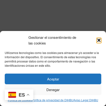
i
a
n
l
d
ó
a
e
n
f
v
e
d
i
c
e
s
h
Gestionar el consentimiento de
a
t
b
Política de privacidad
|
Aviso Legal
|
Política de cookies
|
DNSH
|
Trabaja con
las cookies
.
a
nosotros
|
HOME
ú
s
Utilizamos tecnologías como las cookies para almacenar y/o acceder a la
Privacy Policy
|
Legal Notice
|
Cookies Policy
|
DNSH
|
Home
s
información del dispositivo. El consentimiento de estas tecnologías nos
d
permitirá procesar datos como el comportamiento de navegación o las
q
e
identificaciones únicas en este sitio.
E
u
v
© DIHBU 2026
Aceptar
e
e
d
n
Denegar
t
ES
a
Política de cookies
Política de privacidad de DIHBU
Aviso Legal DIHBU
o
y