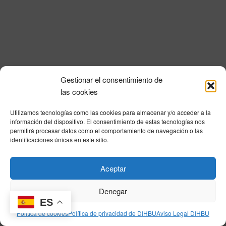
i
a
n
l
d
ó
a
e
n
f
v
e
d
i
c
e
s
h
Gestionar el consentimiento de
a
t
b
Política de privacidad
|
Aviso Legal
|
Política de cookies
|
DNSH
|
Trabaja con
las cookies
.
a
nosotros
|
HOME
ú
s
Utilizamos tecnologías como las cookies para almacenar y/o acceder a la
Privacy Policy
|
Legal Notice
|
Cookies Policy
|
DNSH
|
Home
s
información del dispositivo. El consentimiento de estas tecnologías nos
d
permitirá procesar datos como el comportamiento de navegación o las
q
e
identificaciones únicas en este sitio.
E
u
v
© DIHBU 2026
Aceptar
e
e
d
n
Denegar
t
ES
a
Política de cookies
Política de privacidad de DIHBU
Aviso Legal DIHBU
o
y