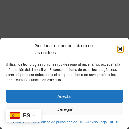
i
a
n
l
d
ó
a
e
n
f
v
e
d
i
c
e
s
h
Gestionar el consentimiento de
a
t
b
Política de privacidad
|
Aviso Legal
|
Política de cookies
|
DNSH
|
Trabaja con
las cookies
.
a
nosotros
|
HOME
ú
s
Utilizamos tecnologías como las cookies para almacenar y/o acceder a la
Privacy Policy
|
Legal Notice
|
Cookies Policy
|
DNSH
|
Home
s
información del dispositivo. El consentimiento de estas tecnologías nos
d
permitirá procesar datos como el comportamiento de navegación o las
q
e
identificaciones únicas en este sitio.
E
u
v
© DIHBU 2026
Aceptar
e
e
d
n
Denegar
t
ES
a
Política de cookies
Política de privacidad de DIHBU
Aviso Legal DIHBU
o
y