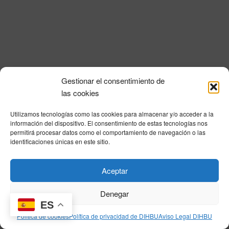
i
a
n
l
d
ó
a
e
n
f
v
e
d
i
c
e
s
h
Gestionar el consentimiento de
a
t
b
Política de privacidad
|
Aviso Legal
|
Política de cookies
|
DNSH
|
Trabaja con
las cookies
.
a
nosotros
|
HOME
ú
s
Utilizamos tecnologías como las cookies para almacenar y/o acceder a la
Privacy Policy
|
Legal Notice
|
Cookies Policy
|
DNSH
|
Home
s
información del dispositivo. El consentimiento de estas tecnologías nos
d
permitirá procesar datos como el comportamiento de navegación o las
q
e
identificaciones únicas en este sitio.
E
u
v
© DIHBU 2026
Aceptar
e
e
d
n
Denegar
t
ES
a
Política de cookies
Política de privacidad de DIHBU
Aviso Legal DIHBU
o
y