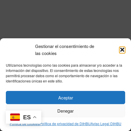
i
a
n
l
d
ó
a
e
n
f
v
e
d
i
c
e
s
h
Gestionar el consentimiento de
a
t
b
Política de privacidad
|
Aviso Legal
|
Política de cookies
|
DNSH
|
Trabaja con
las cookies
.
a
nosotros
|
HOME
ú
s
Utilizamos tecnologías como las cookies para almacenar y/o acceder a la
Privacy Policy
|
Legal Notice
|
Cookies Policy
|
DNSH
|
Home
s
información del dispositivo. El consentimiento de estas tecnologías nos
d
permitirá procesar datos como el comportamiento de navegación o las
q
e
identificaciones únicas en este sitio.
E
u
v
© DIHBU 2026
Aceptar
e
e
d
n
Denegar
t
ES
a
Política de cookies
Política de privacidad de DIHBU
Aviso Legal DIHBU
o
y