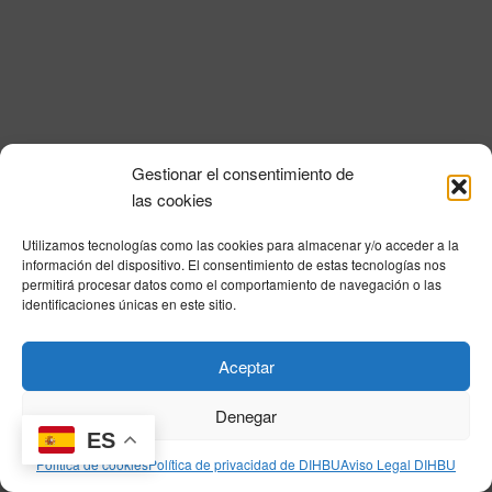
i
a
n
l
d
ó
a
e
n
f
v
e
d
i
c
e
s
h
Gestionar el consentimiento de
a
t
b
Política de privacidad
|
Aviso Legal
|
Política de cookies
|
DNSH
|
Trabaja con
las cookies
.
a
nosotros
|
HOME
ú
s
Utilizamos tecnologías como las cookies para almacenar y/o acceder a la
Privacy Policy
|
Legal Notice
|
Cookies Policy
|
DNSH
|
Home
s
información del dispositivo. El consentimiento de estas tecnologías nos
d
permitirá procesar datos como el comportamiento de navegación o las
q
e
identificaciones únicas en este sitio.
E
u
v
© DIHBU 2026
Aceptar
e
e
d
n
Denegar
t
ES
a
Política de cookies
Política de privacidad de DIHBU
Aviso Legal DIHBU
o
y