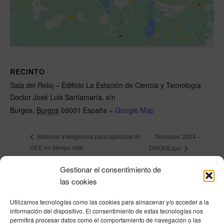
RECINTO
Sala del Reloj – Edificio La Estación de Ciencia y Tecnología
Doctor José Luis Santamaría, s/n
Burgos
,
Burgos
09001
España
+ Google Map
Tecnosec 2024 –
Webinar Inteligencia para optimizar el
OEE en tiempo real
DRONExpo
Gestionar el consentimiento de
las cookies
Política de privacidad
|
Aviso Legal
|
Política de cookies
|
DNSH
|
Trabaja con
nosotros
|
HOME
Utilizamos tecnologías como las cookies para almacenar y/o acceder a la
información del dispositivo. El consentimiento de estas tecnologías nos
Privacy Policy
|
Legal Notice
|
Cookies Policy
|
DNSH
|
Home
permitirá procesar datos como el comportamiento de navegación o las