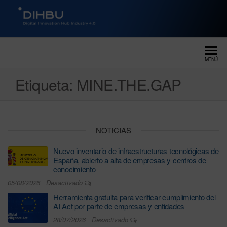
DIGITAL INNOVATION HUB
dihbu – ecosistema para la
digitalización industrial
INDUSTRY 4.0
MENÚ
Etiqueta:
MINE.THE.GAP
NOTICIAS
Nuevo inventario de infraestructuras tecnológicas de
España, abierto a alta de empresas y centros de
conocimiento
05/08/2026
Desactivado
Herramienta gratuita para verificar cumplimiento del
AI Act por parte de empresas y entidades
28/07/2026
Desactivado