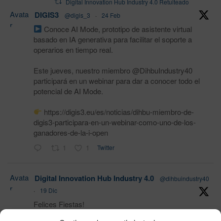
Digital Innovation Hub Industry 4.0 Retuiteado
Avata
DIGIS3
@digis_3
·
24 Feb
r
Conoce AI Mode, prototipo de asistente virtual
basado en IA generativa para facilitar el soporte a
operarios en tiempo real.
Este jueves, nuestro miembro @DihbuIndustry40
participará en un webinar para dar a conocer todo el
potencial de AI Mode.
https://digis3.eu/es/noticias/dihbu-miembro-de-
digis3-participara-en-un-webinar-como-uno-de-los-
ganadores-de-la-i-open
1
1
Twitter
Avata
Digital Innovation Hub Industry 4.0
@dihbuindustry40
r
·
19 Dic
Felices Fiestas!