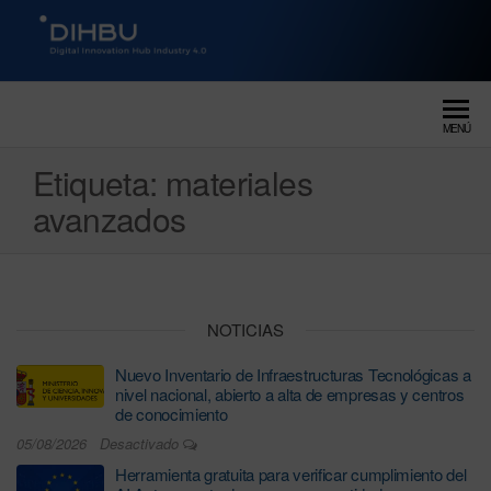
DIGITAL INNOVATION HUB
dihbu – ecosistema para la
digitalización industrial
INDUSTRY 4.0
MENÚ
Etiqueta:
materiales
avanzados
NOTICIAS
Nuevo Inventario de Infraestructuras Tecnológicas a
nivel nacional, abierto a alta de empresas y centros
de conocimiento
05/08/2026
Desactivado
Herramienta gratuita para verificar cumplimiento del