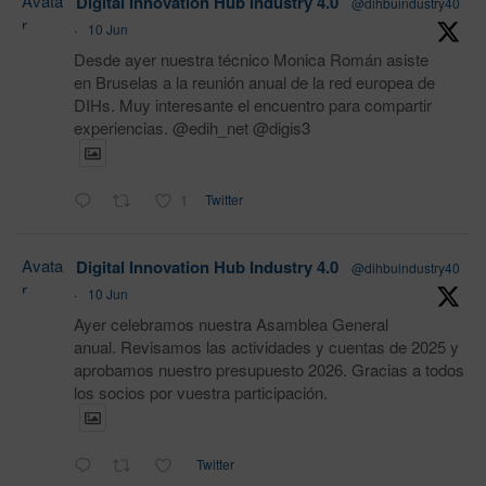
Avata
Digital Innovation Hub Industry 4.0
@dihbuindustry40
r
·
10 Jun
Desde ayer nuestra técnico Monica Román asiste
en Bruselas a la reunión anual de la red europea de
DIHs. Muy interesante el encuentro para compartir
experiencias. @edih_net @digis3
1
Twitter
Avata
Digital Innovation Hub Industry 4.0
@dihbuindustry40
r
·
10 Jun
Ayer celebramos nuestra Asamblea General
anual. Revisamos las actividades y cuentas de 2025 y
aprobamos nuestro presupuesto 2026. Gracias a todos
los socios por vuestra participación.
Twitter