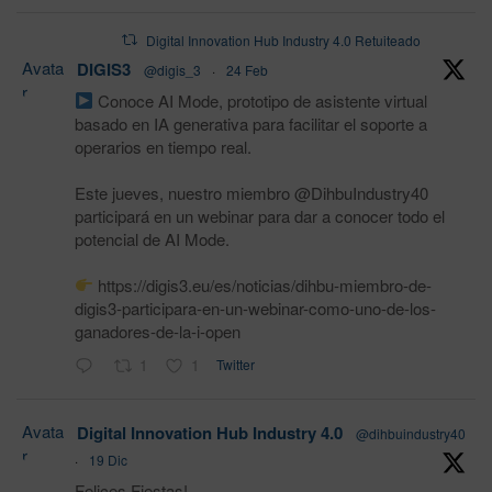
Digital Innovation Hub Industry 4.0 Retuiteado
Avata
DIGIS3
@digis_3
·
24 Feb
r
Conoce AI Mode, prototipo de asistente virtual
basado en IA generativa para facilitar el soporte a
operarios en tiempo real.
Este jueves, nuestro miembro @DihbuIndustry40
participará en un webinar para dar a conocer todo el
potencial de AI Mode.
https://digis3.eu/es/noticias/dihbu-miembro-de-
digis3-participara-en-un-webinar-como-uno-de-los-
ganadores-de-la-i-open
1
1
Twitter
Avata
Digital Innovation Hub Industry 4.0
@dihbuindustry40
r
·
19 Dic
Felices Fiestas!