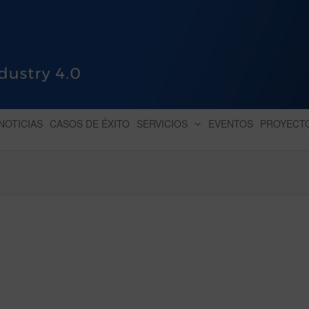
HUB INDUSTRY 4.0
dihbu – ecosistema para la digitaliz
NOTICIAS
CASOS DE ÉXITO
SERVICIOS
EVENTOS
PROYECT