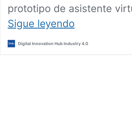
prototipo de asistente vir
Proyecto
Sigue leyendo
AI-
MODE
(2025-
Digital Innovation Hub Industry 4.0
26).
Piloto
de
Asistente
virtual
basado
en
IA
para
soporte
al
operario
en
tiempo
real