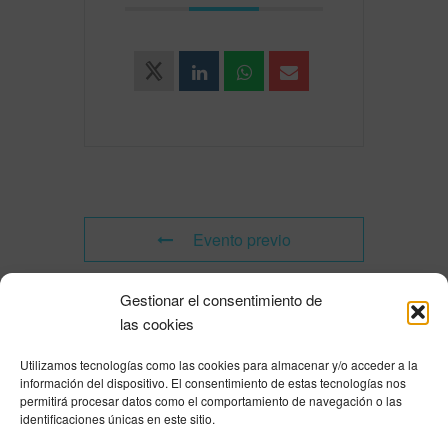
Evento previo
Gestionar el consentimiento de
Evento siguiente
las cookies
Utilizamos tecnologías como las cookies para almacenar y/o acceder a la
Powered by
Modern Events Calendar
información del dispositivo. El consentimiento de estas tecnologías nos
Política de privacidad
|
Aviso Legal
|
Política de cookies
|
DNSH
|
Trabaja con
permitirá procesar datos como el comportamiento de navegación o las
nosotros
|
HOME
identificaciones únicas en este sitio.