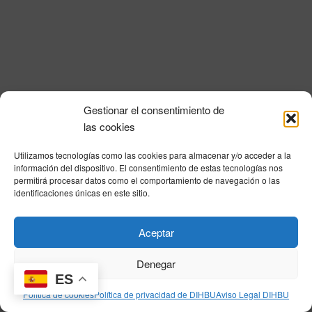
i
a
n
l
d
ó
a
e
n
f
v
e
d
i
c
e
s
h
Gestionar el consentimiento de
a
t
b
Política de privacidad
|
Aviso Legal
|
Política de cookies
|
DNSH
|
Trabaja con
las cookies
.
a
nosotros
|
HOME
ú
s
Utilizamos tecnologías como las cookies para almacenar y/o acceder a la
Privacy Policy
|
Legal Notice
|
Cookies Policy
|
DNSH
|
Home
s
información del dispositivo. El consentimiento de estas tecnologías nos
d
permitirá procesar datos como el comportamiento de navegación o las
q
e
identificaciones únicas en este sitio.
E
u
v
© DIHBU 2026
Aceptar
e
e
d
n
Denegar
t
ES
a
Política de cookies
Política de privacidad de DIHBU
Aviso Legal DIHBU
o
y