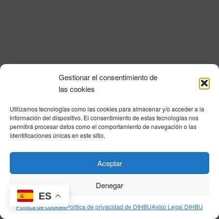
i
a
n
l
d
ó
a
e
n
f
v
e
d
i
c
e
s
h
Gestionar el consentimiento de
a
t
b
Política de privacidad
|
Aviso Legal
|
Política de cookies
|
DNSH
|
Trabaja con
las cookies
.
a
nosotros
|
HOME
ú
s
Utilizamos tecnologías como las cookies para almacenar y/o acceder a la
Privacy Policy
|
Legal Notice
|
Cookies Policy
|
DNSH
|
Home
s
información del dispositivo. El consentimiento de estas tecnologías nos
d
permitirá procesar datos como el comportamiento de navegación o las
q
e
identificaciones únicas en este sitio.
E
u
v
© DIHBU 2026
Aceptar
e
e
d
n
Denegar
t
ES
a
Política de cookies
Política de privacidad de DIHBU
Aviso Legal DIHBU
o
y