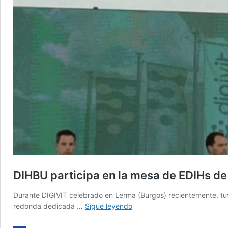
DIHBU participa en la mesa de EDIHs d
Durante DIGIVIT celebrado en Lerma (Burgos) recientemente, tuv
DIHBU
redonda dedicada …
Sigue leyendo
participa
en